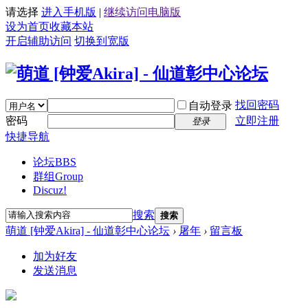
请选择
进入手机版
|
继续访问电脑版
设为首页
收藏本站
开启辅助访问
切换到宽版
找回密码
自动登录
密码
立即注册
登录
快捷导航
论坛
BBS
群组
Group
Discuz!
搜索
搜索
萌道 [钟爱Akira] - 仙道彰中心论坛
›
屠年
›
留言板
加为好友
发送消息